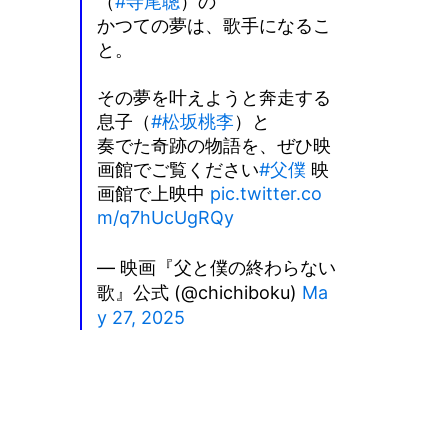
（
#寺尾聰
）の
かつての夢は、歌手になるこ
と。
その夢を叶えようと奔走する
息子（
#松坂桃李
）と
奏でた奇跡の物語を、ぜひ映
画館でご覧ください
#父僕
映
画館で上映中
pic.twitter.co
m/q7hUcUgRQy
— 映画『父と僕の終わらない
歌』公式 (@chichiboku)
Ma
y 27, 2025