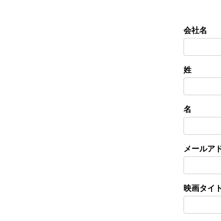
会社名
姓
名
メールア
映画タイ