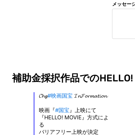
メッセー
補助金採択作品でのHELLO! 
𝓒𝓱𝓰
#映画国宝
𝓘𝓷𝓕𝓸𝓻𝓶𝓪𝓽𝓲𝓸𝓷
映画『
#国宝
』上映にて
『HELLO! MOVIE』方式によ
る
バリアフリー上映が決定