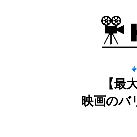
令
【最大
映画のバ